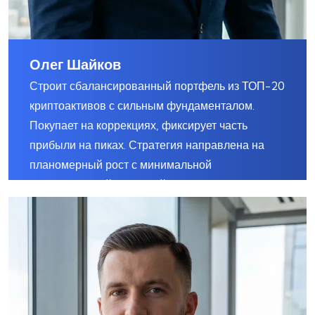
Олег Шайков
Строит сбалансированный портфель из ТОП-20
криптоактивов с сильным фундаменталом.
Покупает на коррекциях, фиксирует часть
прибыли на пиках.
Стратегия направлена на
планомерный рост с минимальной
эмоциональной нагрузкой.