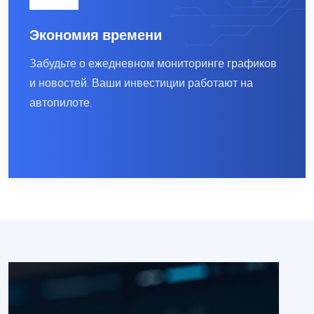
Экономия времени
Забудьте о ежедневном мониторинге графиков
и новостей. Ваши инвестиции работают на
автопилоте.