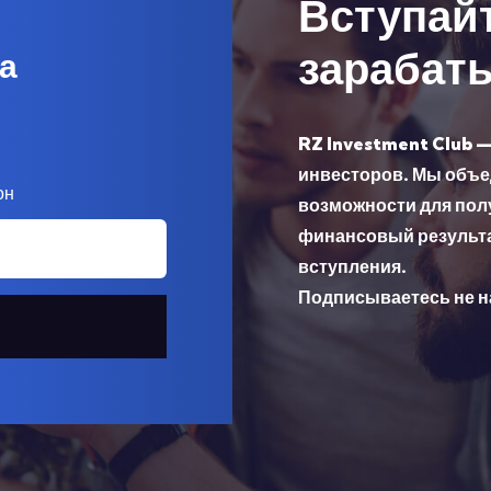
Вступайт
зарабат
а
RZ Investment Club 
инвесторов. Мы объе
он
возможности для пол
финансовый результа
вступления.
Подписываетесь не на