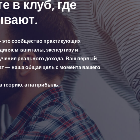
е в клуб, где
ывают.
— это сообщество практикующих
диняем капиталы, экспертизу и
учения реального дохода. Ваш первый
т — наша общая цель с момента вашего
 теорию, а на прибыль.