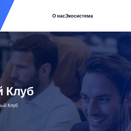
О нас
Экосистема
 Клуб
ый Клуб